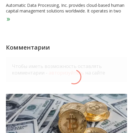
Automatic Data Processing, Inc. provides cloud-based human
capital management solutions worldwide. It operates in two
segments, Employer Services and Professional Employer
Organization (PEO). The Employer Services segment offers
strategic, cloud-based platforms, and human resources (HR)
outsourcing solutions. Its offerings include payroll, benefits
administration, talent management, HR management,
workforce management, insurance, retirement, and
Комментарии
compliance services, as well as integrated HCM solutions. The
PEO Services segment provides HR outsourcing solutions to
small and mid-sized businesses through a co-employment
Чтобы иметь возможность оставлять
model. This segment offers benefits package, protection and
комментарии -
авторизуйтесь
на сайте
compliance, talent engagement, expertise, comprehensive
outsourcing, and recruitment process outsourcing services.
The company was founded in 1949 and is headquartered in
Roseland, New Jersey.