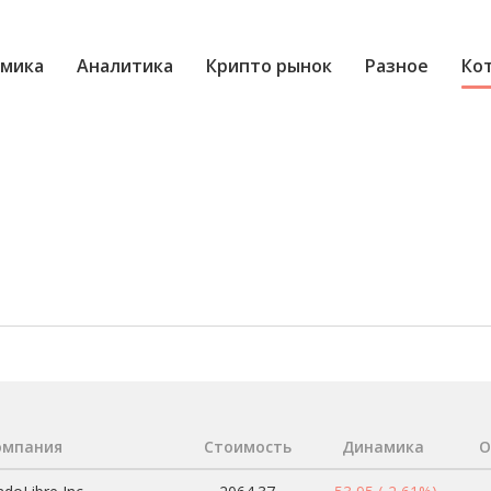
мика
Аналитика
Крипто рынок
Разное
Ко
омпания
Стоимость
Динамика
О