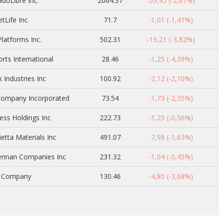
doLibre Inc.
2064.37
-53,95 (-2,61%)
tLife Inc
71.7
-1,01 (-1,41%)
latforms Inc.
502.31
-19,21 (-3,82%)
ts International
28.46
-1,25 (-4,39%)
Industries Inc
100.92
-2,12 (-2,10%)
ompany Incorporated
73.54
-1,73 (-2,35%)
ss Holdings Inc
222.73
-1,25 (-0,56%)
etta Materials Inc
491.07
-7,98 (-1,63%)
nnan Companies Inc
231.32
-1,04 (-0,45%)
 Company
130.46
-4,80 (-3,68%)