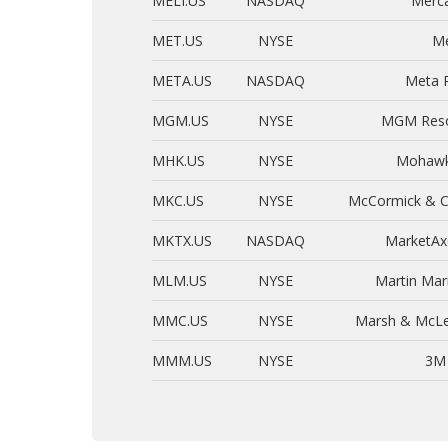
MELI.US
NASDAQ
Merca
MET.US
NYSE
Me
META.US
NASDAQ
Meta P
MGM.US
NYSE
MGM Resor
MHK.US
NYSE
Mohawk 
MKC.US
NYSE
McCormick & C
MKTX.US
NASDAQ
MarketAxe
MLM.US
NYSE
Martin Mari
MMC.US
NYSE
Marsh & McLe
MMM.US
NYSE
3M