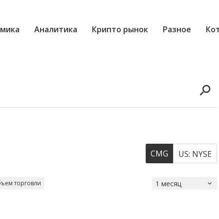
мика
Аналитика
Крипто рынок
Разное
Ко
CMG
US: NYSE
ъем торговли